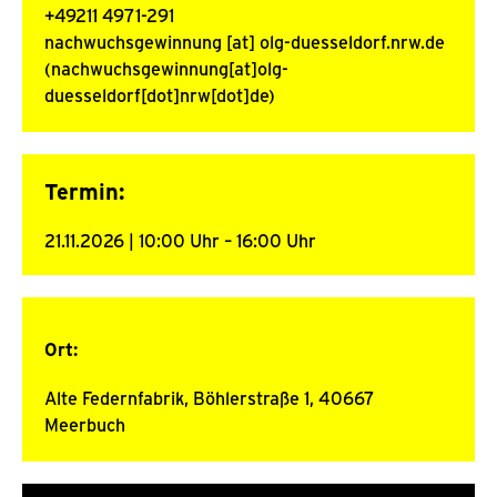
+49211 4971-291
nachwuchsgewinnung
[at]
olg-duesseldorf.nrw.de
(nachwuchsgewinnung[at]olg-
duesseldorf[dot]nrw[dot]de)
Termin:
21.11.2026 | 10:00 Uhr – 16:00 Uhr
Vom
Ort:
Alte Federnfabrik, Böhlerstraße 1, 40667
Meerbuch