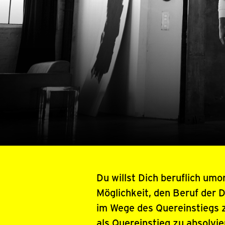
Du willst Dich beruflich umo
Möglichkeit, den Beruf der 
im Wege des Quereinstiegs z
als Quereinstieg zu absolvi