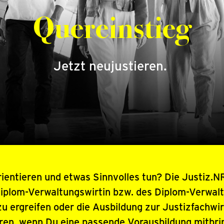
Quereinstieg
Jetzt neujustieren.
rientieren und etwas Sinnvolles tun? Die Justiz.N
Diplom-Verwaltungswirtin bzw. des Diplom-Verwalt
u ergreifen oder die Ausbildung zur Justizfachwir
eren, wenn Du eine passende Vorausbildung mitbri