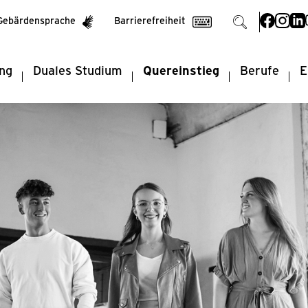
Suchen

Suchen

Gebärdensprache
Barrierefreiheit
ng
Duales Studium
Quereinstieg
Berufe
E