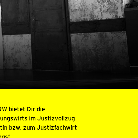
RW bietet Dir die
ungswirts im Justizvollzug
tin bzw. zum Justizfachwirt
ngst.