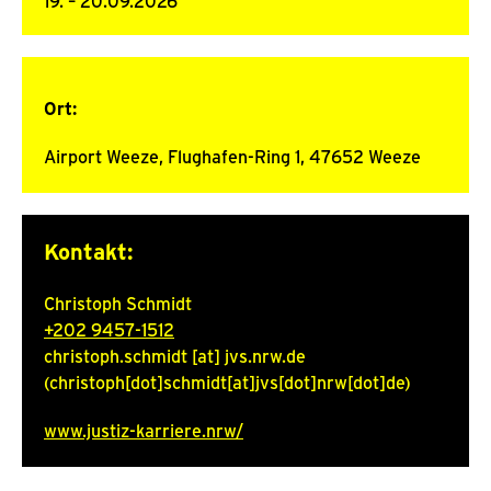
19. – 20.09.2026
Vom
19.
bis
20.9.26
Ort:
Airport Weeze, Flughafen-Ring 1, 47652 Weeze
Kontakt:
Christoph Schmidt
+202 9457-1512
christoph.schmidt
[at]
jvs.nrw.de
(christoph[dot]schmidt[at]jvs[dot]nrw[dot]de)
www.justiz-karriere.nrw/