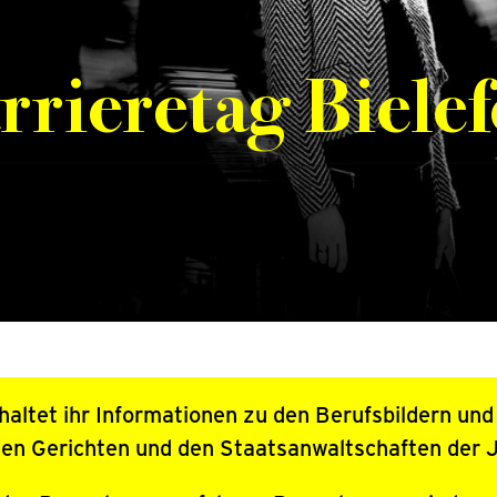
rrieretag Bielef
haltet ihr Informationen zu den Berufsbildern un
 den Gerichten und den Staatsanwaltschaften der