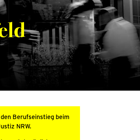
eld
d den Berufseinstieg beim
 Justiz NRW.