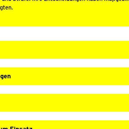
igten.
ngen