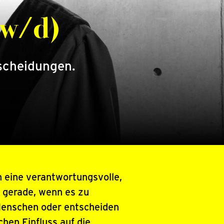
/w/d)
scheidungen.
n eine verantwortungsvolle,
– gerade, wenn es zu
Menschen oder entscheiden
hen Einfluss auf die