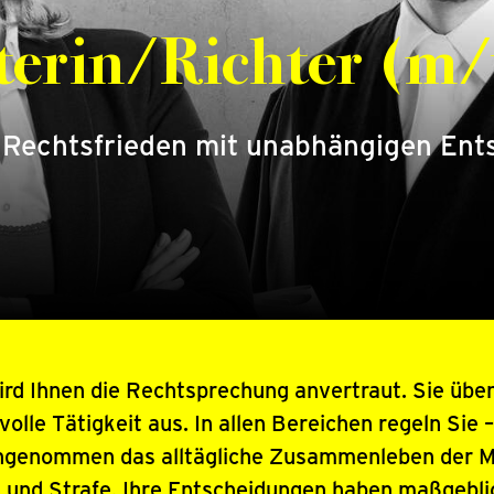
terin/Richter (m
n Rechtsfrieden mit unabhängigen Ent
wird Ihnen die Rechtsprechung anvertraut. Sie übe
olle Tätigkeit aus. In allen Bereichen regeln Sie 
ingenommen das alltägliche Zusammenleben der 
 und Strafe. Ihre Entscheidungen haben maßgeblic