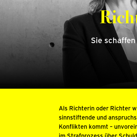
Rich
Sie schaffe
Als Richterin oder Richter 
sinnstiftende und anspruchsv
Konflikten kommt – unvore
im Strafprozess über Schuld