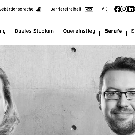
Suchen

Suchen

Gebärdensprache
Barrierefreiheit
ung
Duales Studium
Quereinstieg
Berufe
E